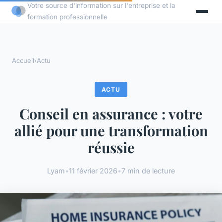
Votre source d'information sur l'entreprise et la
formation professionnelle
Accueil
›
Actu
ACTU
Conseil en assurance : votre
allié pour une transformation
réussie
Lyam
•
11 février 2026
•
7 min de lecture